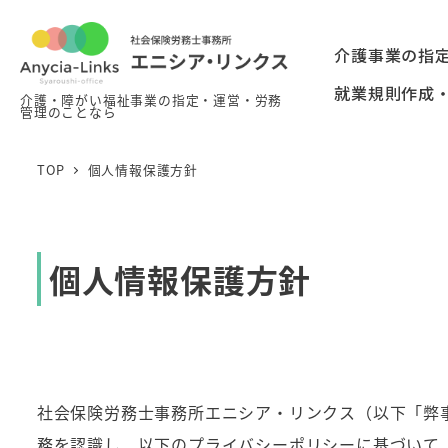
メ
イ
介護事業の指
ン
就業規則作成
介護・障がい福祉事業の指定・運営・労務
コ
管理のことなら
ン
テ
TOP
個人情報保護方針
ン
ツ
へ
個人情報保護方針
移
動
社会保険労務士事務所エニシア・リンクス（以下「弊
務を認識し、以下のプライバシーポリシーに基づいて